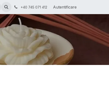
ră
Invitații Online
Autentificare
+40 745 071 412