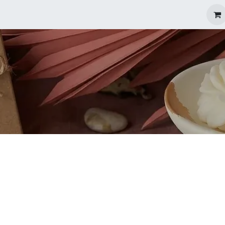
igurare Mărturii
Oferte Speciale
Blog
Povestea Noast