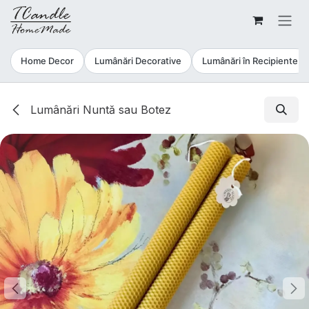
Sari la conținut
Home Decor
Lumânări Decorative
Lumânări în Recipiente
Lumânări Nuntă sau Botez