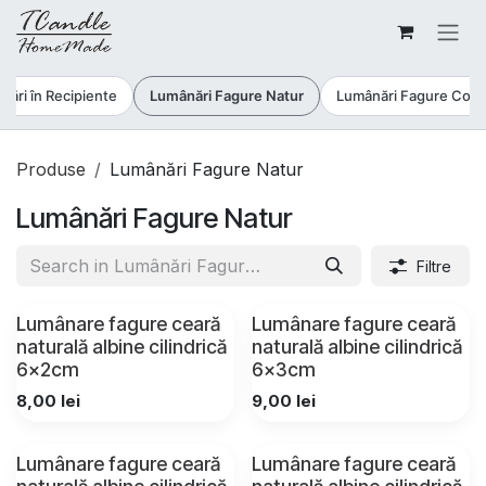
Sari la conținut
nări în Recipiente
Lumânări Fagure Natur
Lumânări Fagure Colo
Produse
Lumânări Fagure Natur
Lumânări Fagure Natur
Filtre
Lumânare fagure ceară
Lumânare fagure ceară
naturală albine cilindrică
naturală albine cilindrică
6x2cm
6x3cm
8,00
lei
9,00
lei
Lumânare fagure ceară
Lumânare fagure ceară