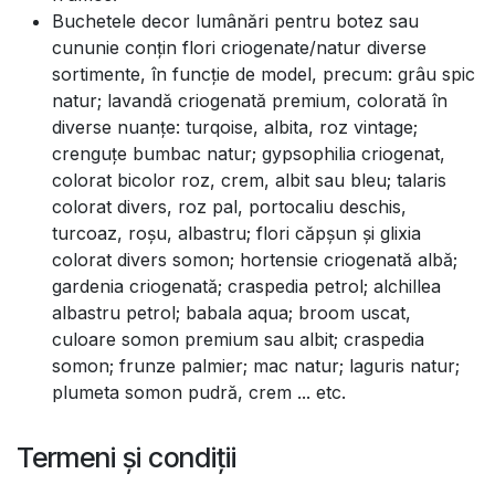
Buchetele decor lumânări pentru botez sau
cununie conțin flori criogenate/natur diverse
sortimente, în funcție de model, precum: grâu spic
natur; lavandă criogenată premium, colorată în
diverse nuanțe: turqoise, albita, roz vintage;
crenguțe bumbac natur; gypsophilia criogenat,
colorat bicolor roz, crem, albit sau bleu; talaris
colorat divers, roz pal, portocaliu deschis,
turcoaz, roșu, albastru; flori căpșun și glixia
colorat divers somon; hortensie criogenată albă;
gardenia criogenată; craspedia petrol; alchillea
albastru petrol; babala aqua; broom uscat,
culoare somon premium sau albit; craspedia
somon; frunze palmier; mac natur; laguris natur;
plumeta somon pudră, crem ... etc.
Termeni și condiții