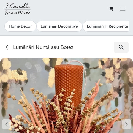
Sari la conținut
Home Decor
Lumânări Decorative
Lumânări în Recipiente
Lumânări Nuntă sau Botez