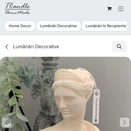
Sari la conținut
Home Decor
Lumânări Decorative
Lumânări în Recipiente
Lumânări Decorative