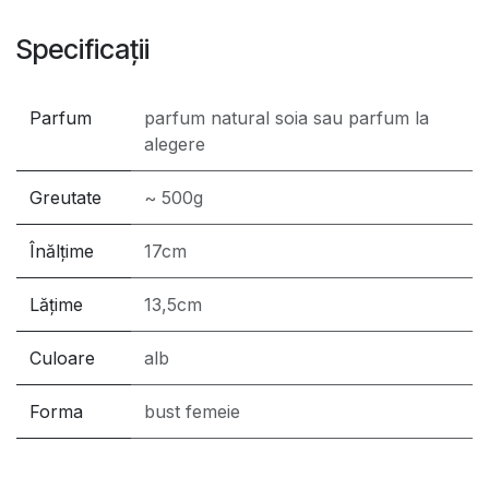
Specificații
Parfum
parfum natural soia
sau
parfum la
alegere
Greutate
~ 500g
Înălțime
17cm
Lățime
13,5cm
Culoare
alb
Forma
bust femeie