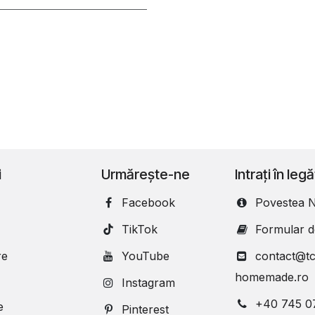
i
Urmărește-ne
Intrați în leg
Facebook
Povestea N
TikTok
Formular d
re
YouTube
contact@tc
homemade.ro
Instagram
+40 745 0
e
Pinterest