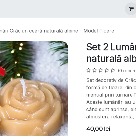
igurare Mărturii
Oferte Speciale
Blog
Povestea Noast
ări Crăciun ceară naturală albine – Model Floare
Set 2 Lumân
naturală al
(0 recen
Set decorativ de Crăc
formă de floare, din 
manual prin turnare î
Aceste lumânări au un
când sunt aprinse, el
atmosferă relaxantă, 
40,00
lei