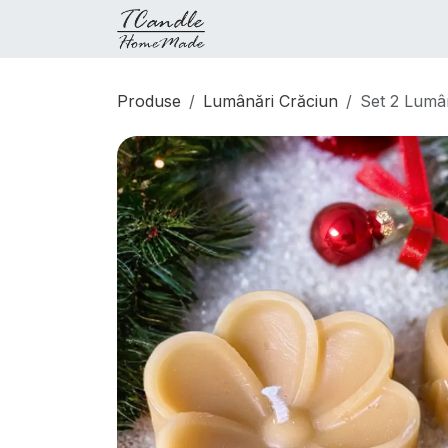
Sari la conținut
Produse
Magazin
Conf
Produse
Lumânări Crăciun
Set 2 Lumân