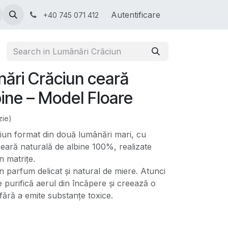
ră
Invitații Online
Autentificare
+40 745 071 412
ări Crăciun ceară
bine – Model Floare
zie)
iun format din două lumânări mari, cu
ceară naturală de albine 100%, realizate
n matrițe.
 parfum delicat și natural de miere. Atunci
e purifică aerul din încăpere și creează o
fără a emite substanțe toxice.