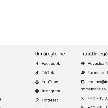
i
Urmărește-ne
Intrați în leg
Facebook
Povestea N
TikTok
Formular d
re
YouTube
contact@tc
homemade.ro
Instagram
+40 745 0
e
Pinterest
+40 745 0
e