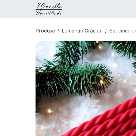
Sari la conținut
Produse
Magazin
Conf
Produse
Lumânări Crăciun
Set cinci l