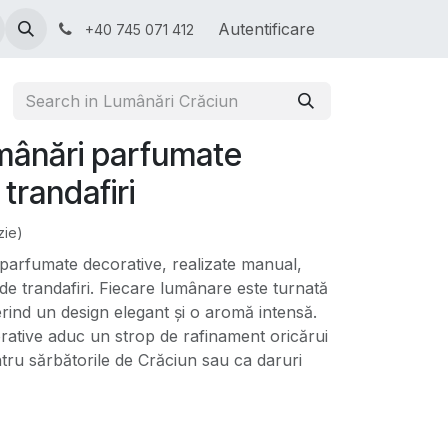
ră
Invitații Online
Autentificare
+40 745 071 412
umânări parfumate
 trandafiri
zie)
 parfumate decorative, realizate manual,
e trandafiri. Fiecare lumânare este turnată
ferind un design elegant și o aromă intensă.
ative aduc un strop de rafinament oricărui
ntru sărbătorile de Crăciun sau ca daruri