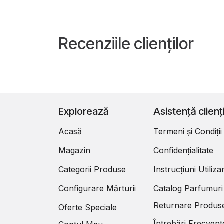
Recenziile clienților
Explorează
Asistență clienț
Acasă
Termeni și Condiții
Magazin
Confidențialitate
Categorii Produse
Instrucțiuni Utiliza
Configurare Mărturii
Catalog Parfumuri
Returnare Produs
Oferte Speciale
Întrebări Frecvent