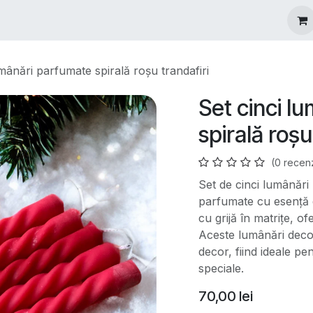
igurare Mărturii
Oferte Speciale
Blog
Povestea Noast
umânări parfumate spirală roșu trandafiri
Set cinci l
spirală roșu
(0 recen
Set de cinci lumânări
parfumate cu esență d
cu grijă în matrițe, o
Aceste lumânări decor
decor, fiind ideale pe
speciale.
70,00
lei