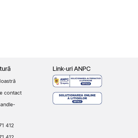
ătură
Link-uri ANPC
oastră
e contact
andle-
71 412
71 412