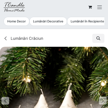
Sari la conținut
Home Decor
Lumânări Decorative
Lumânări în Recipiente
Lumânări Crăciun