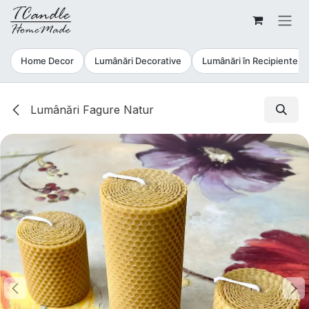
Sari la conținut
Home Decor
Lumânări Decorative
Lumânări în Recipiente
Lumânări Fagure Natur