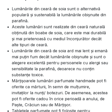
Lumânările din ceară de soia sunt o alternativă
populară și sustenabilă la lumânările obișnuite din
parafină.
Aceste lumânări sunt realizate din ceară naturală
obținută din boabe de soia, care este mai durabilă
și mai prietenoasă cu mediul înconjurător decât
alte tipuri de ceară.
Lumânările din ceară de soia ard mai lent și emană
mai puțin fum decât lumânările obișnuite și sunt o
alegere excelentă pentru persoanele cu alergii sau
sensibilitate la parafină, deoarece nu conțin
substanțe toxice.
Mărțișoarele lumânări parfumate handmade pot fi
oferite ca mărturii, în semn de mulțumire,
invitaților la nunți/ botezuri. De asemenea, acestea
pot fi oferite cadou în orice perioadă a anului, de
Paște, Crăciun sau de Mărțișor.
Tabletele parfumate pot fi folosite pentru