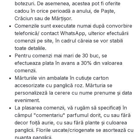
botezuri. De asemenea, acestea pot fi oferite
cadou în orice perioadă a anului, de Paște,
Crăciun sau de Mărțișor.
Comenzile sunt executate numai după convorbire
telefonică/ contact WhatsApp, ulterior efectuării
comenzii pe site, în cadrul căreia se vor stabili
toate detaliile.
Pentru comenzi mai mari de 30 buc, se
efectueaza plata în avans a 30% din valoarea
comenzii.
Mărturiile vin ambalate în cutiuțe carton
accesorizate cu panglică roz. Mărturia se
personalizeză la cerere cu nume prenume și data
eveniment.
La plasarea comenzii, vă rugăm să specificați în
câmpul "comentariu" parfumul dorit, cu sau fără
decor foiță aurie, cu sau fără plante și culoarea
panglicii. Florile uscate/criogenate se asortează cu
nuanța panglicii.