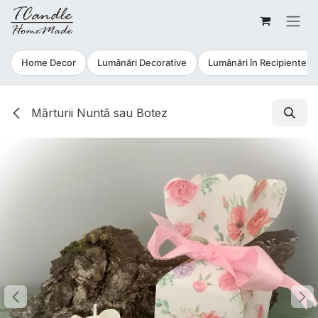
Sari la conținut
Home Decor
Lumânări Decorative
Lumânări în Recipiente
Mărturii Nuntă sau Botez