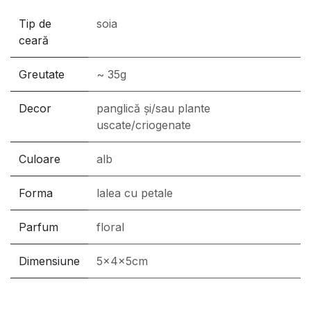
Tip de
soia
ceară
Greutate
~ 35g
Decor
panglică și/sau plante
uscate/criogenate
Culoare
alb
Forma
lalea cu petale
Parfum
floral
Dimensiune
5x4x5cm