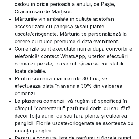
cadou în orice perioadă a anului, de Paște,
Crăciun sau de Mărțișor.
Mărturiile vin ambalate în cutiuțe acetofan
accesorizate cu panglică și/sau plante
uscate/criogenate. Mărturia se personalizeză la
cerere cu nume prenume și data eveniment.
Comenzile sunt executate numai după convorbire
telefonică/ contact WhatsApp, ulterior efectuării
comenzii pe site, în cadrul căreia se vor stabili
toate detaliile.
Pentru comenzi mai mari de 30 buc, se
efectueaza plata în avans a 30% din valoarea
comenzii.
La plasarea comenzii, vă rugăm să specificați în
câmpul "comentariu" parfumul dorit, cu sau fără
decor foiță aurie, cu sau fără plante și culoarea
panglicii. Florile uscate/criogenate se asortează cu
nuanța panglicii.
Pentru a consulta lista de parfumuri florale puteți