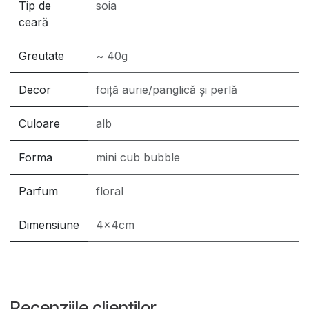
Tip de
soia
ceară
Greutate
~ 40g
Decor
foiță aurie/panglică și perlă
Culoare
alb
Forma
mini cub bubble
Parfum
floral
Dimensiune
4x4cm
Recenziile clienților