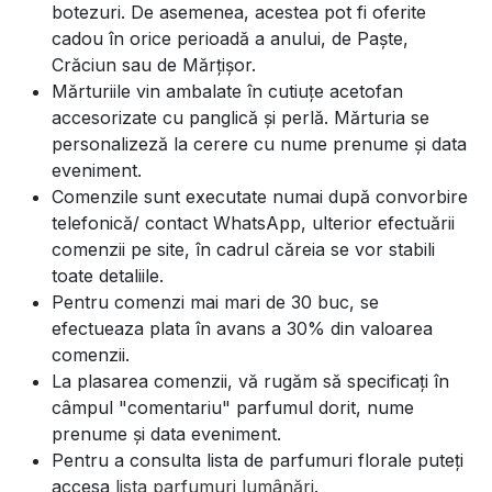
botezuri. De asemenea, acestea pot fi oferite
cadou în orice perioadă a anului, de Paște,
Crăciun sau de Mărțișor.
Mărturiile vin ambalate în cutiuțe acetofan
accesorizate cu panglică și perlă. Mărturia se
personalizeză la cerere cu nume prenume și data
eveniment.
Comenzile sunt executate numai după convorbire
telefonică/ contact WhatsApp, ulterior efectuării
comenzii pe site, în cadrul căreia se vor stabili
toate detaliile.
Pentru comenzi mai mari de 30 buc, se
efectueaza plata în avans a 30% din valoarea
comenzii.
La plasarea comenzii, vă rugăm să specificați în
câmpul "comentariu" parfumul dorit, nume
prenume și data eveniment.
Pentru a consulta lista de parfumuri florale puteți
accesa
lista parfumuri lumânări
.