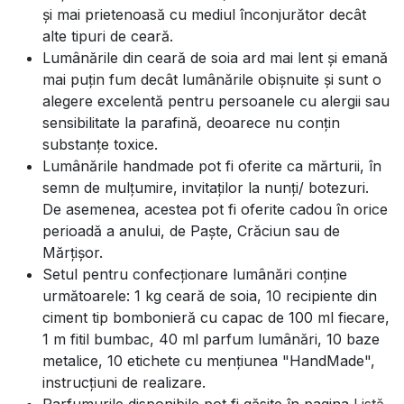
și mai prietenoasă cu mediul înconjurător decât
alte tipuri de ceară.
Lumânările din ceară de soia ard mai lent și emană
mai puțin fum decât lumânările obișnuite și sunt o
alegere excelentă pentru persoanele cu alergii sau
sensibilitate la parafină, deoarece nu conțin
substanțe toxice.
Lumânările handmade pot fi oferite ca mărturii, în
semn de mulțumire, invitaților la nunți/ botezuri.
De asemenea, acestea pot fi oferite cadou în orice
perioadă a anului, de Paște, Crăciun sau de
Mărțișor.
Setul pentru confecționare lumânări conține
următoarele: 1 kg ceară de soia, 10 recipiente din
ciment tip bombonieră cu capac de 100 ml fiecare,
1 m fitil bumbac, 40 ml parfum lumânări, 10 baze
metalice, 10 etichete cu mențiunea "HandMade",
instrucțiuni de realizare.