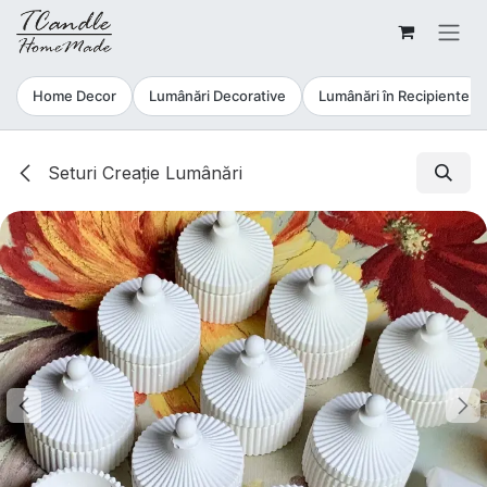
Sari la conținut
Home Decor
Lumânări Decorative
Lumânări în Recipiente
Seturi Creație Lumânări