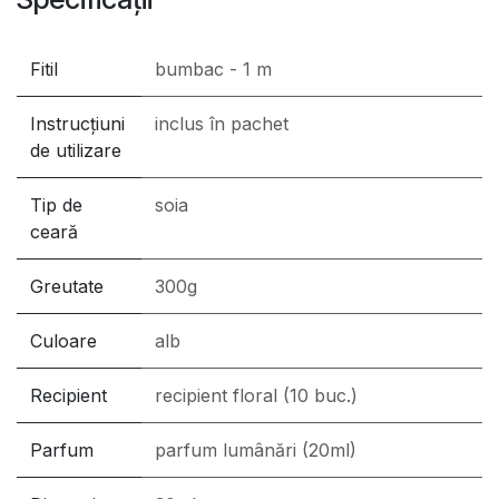
Fitil
bumbac - 1 m
Instrucțiuni
inclus în pachet
de utilizare
Tip de
soia
ceară
Greutate
300g
Culoare
alb
Recipient
recipient floral (10 buc.)
Parfum
parfum lumânări (20ml)