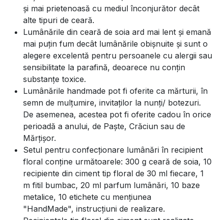
și mai prietenoasă cu mediul înconjurător decât
alte tipuri de ceară.
Lumânările din ceară de soia ard mai lent și emană
mai puțin fum decât lumânările obișnuite și sunt o
alegere excelentă pentru persoanele cu alergii sau
sensibilitate la parafină, deoarece nu conțin
substanțe toxice.
Lumânările handmade pot fi oferite ca mărturii, în
semn de mulțumire, invitaților la nunți/ botezuri.
De asemenea, acestea pot fi oferite cadou în orice
perioadă a anului, de Paște, Crăciun sau de
Mărțișor.
Setul pentru confecționare lumânări în recipient
floral conține următoarele: 300 g ceară de soia, 10
recipiente din ciment tip floral de 30 ml fiecare, 1
m fitil bumbac, 20 ml parfum lumânări, 10 baze
metalice, 10 etichete cu mențiunea
"HandMade", instrucțiuni de realizare.