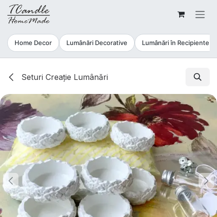
Sari la conținut
Home Decor
Lumânări Decorative
Lumânări în Recipiente
Seturi Creație Lumânări