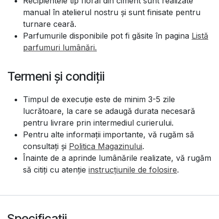
Recipientele tip floral din ciment sunt realizate
manual în atelierul nostru și sunt finisate pentru
turnare ceară.
Parfumurile disponibile pot fi găsite în pagina
Listă
parfumuri lumânări
.
Termeni și condiții
Timpul de execuție este de minim 3-5 zile
lucrătoare, la care se adaugă durata necesară
pentru livrare prin intermediul curierului.
Pentru alte informații importante, vă rugăm să
consultați și
Politica Magazinului
.
Înainte de a aprinde lumânările realizate, vă rugăm
să citiți cu atenție
instrucțiunile de folosire
.
Specificații